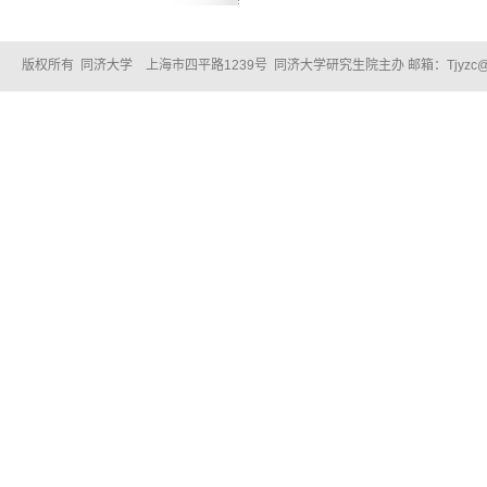
版权所有 同济大学 上海市四平路1239号 同济大学研究生院主办 邮箱：Tjyzc@tongj