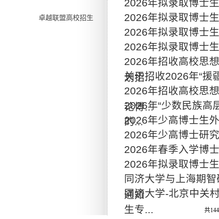
2026年拟录取博士
2026年拟录取博士
卓越联盟高校招生
2026年拟录取博士
2026年拟录取博士
2026年招收高校
关于招收2026年“
划招...
2026年招收高校
2026年“少数民族
论博...
2026年少高博士
的...
2026年少高博士研
2026年春季入学博
2026年拟录取博士
同济大学与上海期智
同济大学-北京中关
通知
生专...
共144