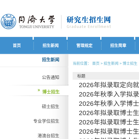
首页
招生新闻
管理规定
招生简章
招生新闻
当前位置： 首页 > 招生新闻 > 博士招生
标题
公告通知
2026年拟录取定
博士招生
2026年秋季入学
2026年秋季入学
硕士招生
2026年拟录取博士
专业学位招生
2026年拟录取博士
2026年拟录取博士
港澳台招生