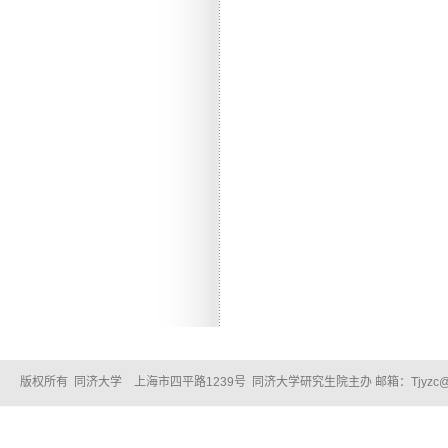
版权所有 同济大学 上海市四平路1239号 同济大学研究生院主办 邮箱：Tjyzc@tongj