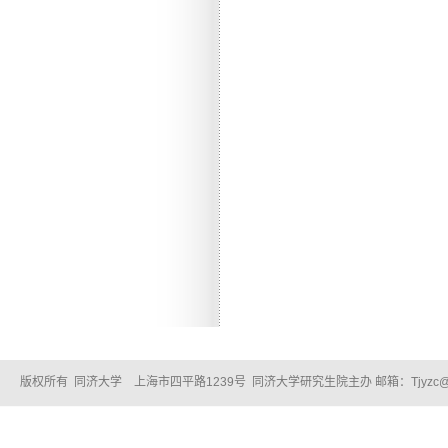
版权所有 同济大学 上海市四平路1239号 同济大学研究生院主办 邮箱：Tjyzc@tongj